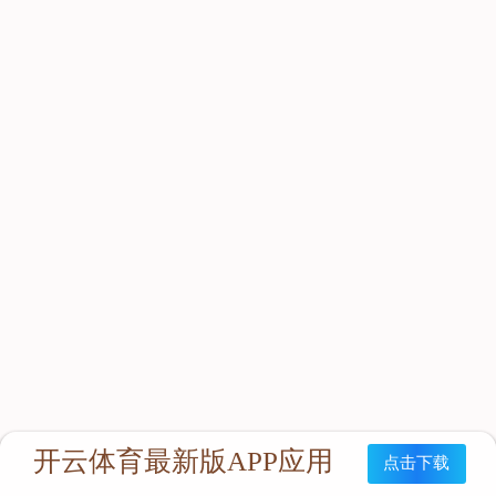
联系我们
contact us
联系方式
在线留言
联系方式
您当前所在的位置：
网站首页
> 联系我们 >
联系方式
米乐官方端网站登录入口-米乐online(中国)